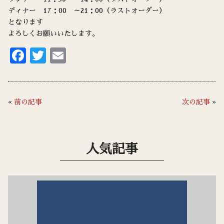
ディナー 17：00 ～21：00（ラストオーダー）
となります
よろしくお願いいたします。
F
T
E
ac
w
m
e
it
ai
b
te
l
«
前の記事
次の記事
»
o
r
o
人気記事
k