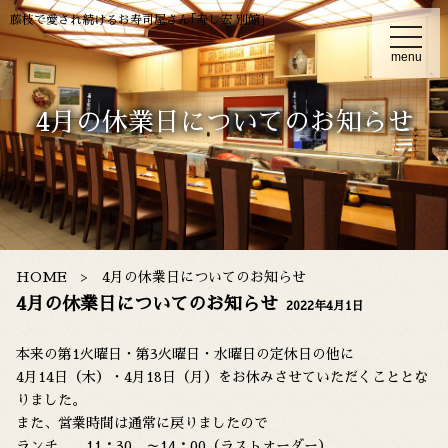
藤枝で愛され続けるお寿司屋さん｢寿し宏 別館｣
t
o
menu
g
g
l
e
4月の休業日についてのお知らせ
n
a
v
i
g
a
t
i
o
n
HOME
4月の休業日についてのお知らせ
4月の休業日についてのお知らせ
2022年4月1日
本来の第1火曜日・第3火曜日・水曜日の定休日の他に
4月14日（木）・4月18日（月）をお休みさせていただくこととな
りました。
また、営業時間は通常に戻りましたので
ランチ 11：30 ～14：00（ラストオーダー）