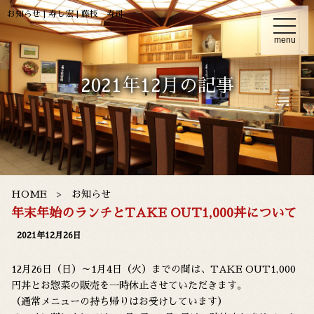
お知らせ | 寿し宏 | 藤枝 寿司
t
o
menu
g
g
l
e
2021年12月の記事
n
a
v
i
g
a
t
i
o
n
HOME
お知らせ
年末年始のランチとTAKE OUT1,000丼について
2021年12月26日
12月26日（日）～1月4日（火）までの間は、TAKE OUT1,000
円丼とお惣菜の販売を一時休止させていただきます。
（通常メニューの持ち帰りはお受けしています）