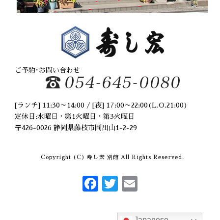
2020年2月
(1)
2020年1月
(1)
2019年12月
(2)
2019年10月
(1)
2019年9月
(2)
2019年8月
(3)
2019年6月
(2)
ご予約･お問い合わせ
2019年5月
(1)
2019年4月
(1)
2019年2月
(1)
[ランチ] 11:30～14:00 / [夜] 17:00～22:00(L.O.21:00)
2019年1月
(2)
定休日:水曜日・第1火曜日・第3火曜日
2018年11月
(3)
〒426-0026 静岡県藤枝市岡出山1-2-29
2018年8月
(2)
2018年7月
(1)
Copyright (C) 寿し宏 別館 All Rights Reserved.
2018年6月
(1)
2018年4月
(1)
F
T
E
2018年2月
(1)
2018年1月
(1)
ac
w
m
2017年12月
(4)
e
it
ai
2017年9月
(2)
Japanese