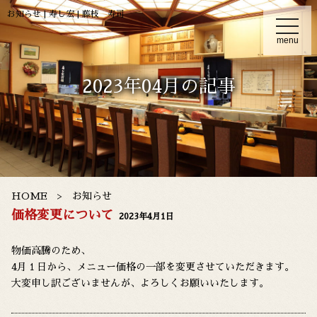
お知らせ | 寿し宏 | 藤枝 寿司
t
o
menu
g
g
l
e
2023年04月の記事
n
a
v
i
g
a
t
i
o
n
HOME
お知らせ
価格変更について
2023年4月1日
物価高騰のため、
4月１日から、メニュー価格の一部を変更させていただきます。
大変申し訳ございませんが、よろしくお願いいたします。