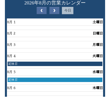
2026年8月の営業カレンダー
また、2月3日は恵方巻の日で営業いたします。
今日
今年もたくさんの方からご愛顧いただき、ありがとう
ございます。
8月 1
土曜日
令和8年も寿し宏をよろしくお願いいたします。
8月 2
日曜日
2025.09.01
8月 3
月曜日
10月の臨時休業のお知らせ
10月16日(木)17日(金)を、臨時休業とさせていただ
8月 4
火曜日
きます。
火
定休日
曜
日,
8月 5
水曜日
8
2025.06.24
月
水
定休日
4th
曜
9月の臨時休業のお知らせ
2026
日,
8月 6
木曜日
9月2日（火）は、臨時営業させていただきます。
8
月
9月4日（木）は臨時休業とさせていただきます。
8月 7
5th
金曜日
2026