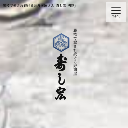
藤枝で愛され続けるお寿司屋さん｢寿し宏 別館｣
t
o
menu
g
g
l
e
n
a
v
i
g
a
t
i
o
n