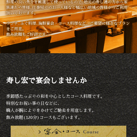
鮮度の良い魚介を厳選して使っているので､
地元の寿し通の方から家
族連れの皆様､
仕事帰りのお一人様など
幅広い地域の皆様からご利用
頂いております｡
ランチ､ふぐ料理､海鮮宴会・コース料理など、
ご要望に様々なプラン
をご用意｡
飲み放題もご好評です。
寿し宏で宴会しませんか
季節感たっぷりの和を中心としたコース料理です｡
特別なお祝い事の日などに､
職人が腕によりをかけてご馳走を用意します｡
飲み放題(120分)コースもございます｡