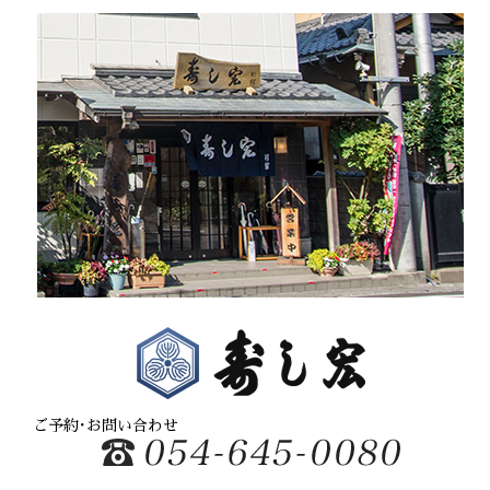
2月2日（日）
にご予約・店頭販売いたします。
その他の日は、ご予約の方のみご対応いたします。
8月 18
火曜日
火
定休日
ぜひご賞味ください、よろしくお願いいたします。
曜
日,
8月 19
水曜日
8
2024.09.09
月
水
定休日
18th
曜
2026
10月の臨時休業のお知らせ
日,
8月 20
木曜日
8
10月29日（火）を臨時休業とさせていただくことと
月
8月 21
19th
金曜日
なりました。
2026
勝手申し上げますが、よろしくお願いいたします。
8月 22
土曜日
2024.05.07
8月 23
日曜日
7月の臨時休業のお知らせ
8月 24
月曜日
7月1日（月）・7月23日（火）・7月25日（木）を臨
時休業とさせていただくこととなりました。
ご予約･お問い合わせ
8月 25
火曜日
勝手申し上げますが、よろしくお願いいたします。
8月 26
水曜日