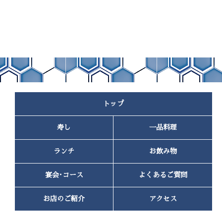
8月 8
土曜日
2025.03.17
5月の休業日のお知らせ
8月 9
日曜日
5月のみ、定休日を第1・第3(火)から
第2・第4(火)に変更しております。
8月 10
月曜日
勝手申し上げますが、よろしくお願いいたします。
8月 11
火曜日
8月 12
水曜日
2025.01.06
トップ
水
定休日
6月の臨時休業のお知らせ
曜
6月2日（月）～6月5日（木）を臨時休業とさせてい
日,
8月 13
木曜日
寿し
一品料理
8
ただくこととなりました。
月
勝手申し上げますが、よろしくお願いいたします。
8月 14
12th
金曜日
ランチ
お飲み物
2026
8月 15
土曜日
2025.01.06
宴会･コース
よくあるご質問
寿し宏の恵方巻御予約承ります
8月 16
日曜日
お店のご紹介
アクセス
寿し宏の恵方巻御予約承ります！
8月 17
月曜日