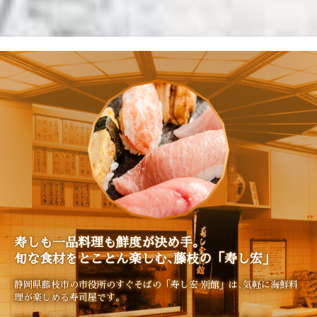
寿しも一品料理も鮮度が決め手｡
旬な食材をとことん楽しむ､藤枝の「寿し宏」
静岡県藤枝市の市役所のすぐそばの「寿し宏 別館」は､
気軽に海鮮料
理が楽しめる寿司屋です。