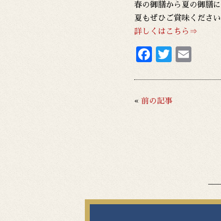
春の御膳から夏の御膳に
夏もぜひご賞味ください
詳しくはこちら⇒
F
T
E
ac
w
m
e
it
ai
b
te
l
«
前の記事
o
r
o
k