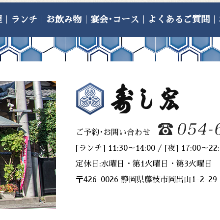
20
理
｜
ランチ
｜
お飲み物
｜
宴会･コース
｜
よくあるご質問
｜
20
20
20
20
20
20
ご予約･お問い合わせ
20
[ランチ] 11:30～14:00 / [夜] 17:00～22:
20
定休日:水曜日・第1火曜日・第3火曜日
〒426-0026 静岡県藤枝市岡出山1-2-29
20
20