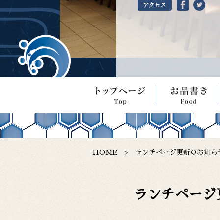
寿し
一品料理
ランチ
HOME
ランチページ更新のお知ら
ランチページ