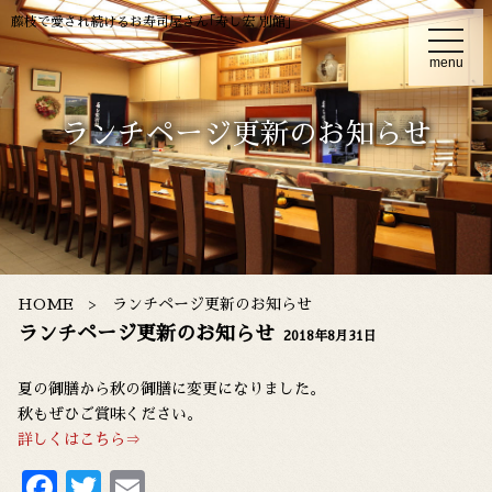
藤枝で愛され続けるお寿司屋さん｢寿し宏 別館｣
t
o
menu
g
g
l
e
ランチページ更新のお知らせ
n
a
v
i
g
a
t
i
o
n
HOME
ランチページ更新のお知らせ
ランチページ更新のお知らせ
2018年8月31日
夏の御膳から秋の御膳に変更になりました。
秋もぜひご賞味ください。
詳しくはこちら⇒
F
T
E