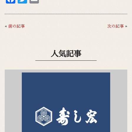
ac
w
m
e
it
ai
b
te
l
«
前の記事
次の記事
»
o
r
o
人気記事
k