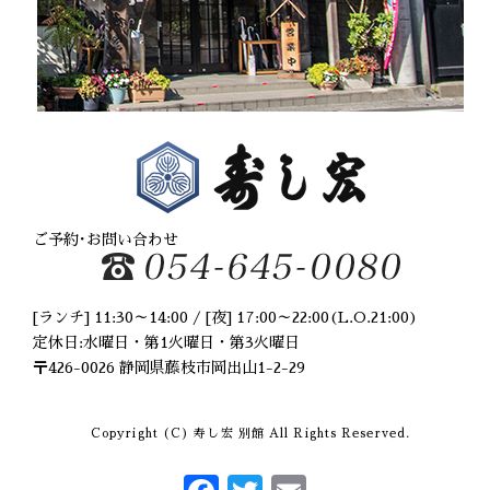
2020年6月
(2)
2020年5月
(1)
2020年4月
(3)
2020年2月
(1)
2020年1月
(1)
2019年12月
(2)
2019年10月
(1)
2019年9月
(2)
2019年8月
(3)
2019年6月
(2)
ご予約･お問い合わせ
2019年5月
(1)
2019年4月
(1)
2019年2月
(1)
[ランチ] 11:30～14:00 / [夜] 17:00～22:00(L.O.21:00)
2019年1月
(2)
定休日:水曜日・第1火曜日・第3火曜日
2018年11月
(3)
〒426-0026 静岡県藤枝市岡出山1-2-29
2018年8月
(2)
2018年7月
(1)
Copyright (C) 寿し宏 別館 All Rights Reserved.
2018年6月
(1)
2018年4月
(1)
2018年2月
(1)