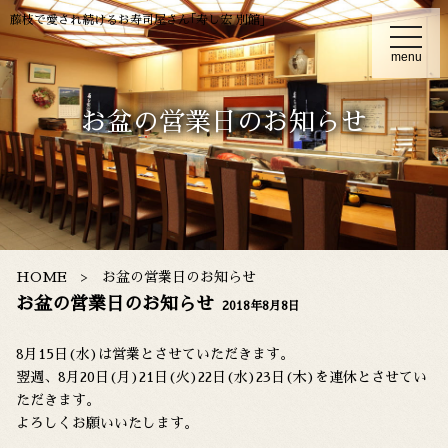
藤枝で愛され続けるお寿司屋さん｢寿し宏 別館｣
t
o
menu
g
g
l
e
お盆の営業日のお知らせ
n
a
v
i
g
a
t
i
o
n
HOME
お盆の営業日のお知らせ
お盆の営業日のお知らせ
2018年8月8日
8月15日(水)は営業とさせていただきます。
翌週、8月20日(月)21日(火)22日(水)23日(木)を連休とさせてい
ただきます。
よろしくお願いいたします。