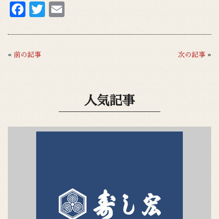
F
T
E
ac
w
m
e
it
ai
b
te
l
«
前の記事
次の記事
»
o
r
o
人気記事
k